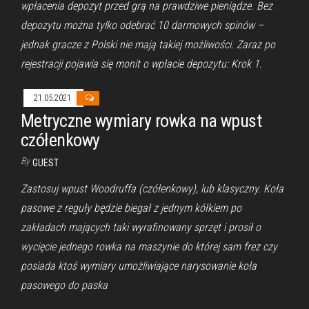
wpłacenia depozyt przed grą na prawdziwe pieniądze. Bez
depozytu można tylko odebrać 10 darmowych spinów –
jednak gracze z Polski nie mają takiej możliwości. Zaraz po
rejestracji pojawia się monit o wpłacie depozytu: Krok 1.
21.05.2021
Metryczne wymiary rowka na wpust
czółenkowy
By
GUEST
Zastosuj wpust Woodruffa (czółenkowy), lub klasyczny. Koła
pasowe z reguły będzie biegał z jednym kółkiem po
zakładach mających taki wyrafinowany sprzęt i prosił o
wycięcie jednego rowka na maszynie do której sam frez czy
posiada ktoś wymiary umożliwiające narysowanie koła
pasowego do paska