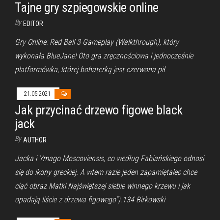
Tajne gry szpiegowskie online
By
EDITOR
Gry Online: Red Ball 3 Gameplay (Walkthrough), który
wykonała BlueJane! Oto gra zręcznościowa i jednocześnie
platformówka, której bohaterką jest czerwona pił
21.05.2021
Jak przycinać drzewo figowe black
jack
By
AUTHOR
Jacka i Ymago Moscoviensis, co według Fabiańskiego odnosi
się do ikony greckiej. A wtem razie jeden zapamiętalec chce
ciąć obraz Matki Najświętszej siebie winnego krzewu i jak
opadają liście z drzewa figowego").134 Birkowski