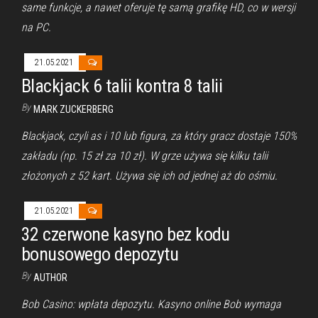
same funkcje, a nawet oferuje tę samą grafikę HD, co w wersji
na PC.
21.05.2021
Blackjack 6 talii kontra 8 talii
By
MARK ZUCKERBERG
Blackjack, czyli as i 10 lub figura, za który gracz dostaje 150%
zakładu (np. 15 zł za 10 zł). W grze używa się kilku talii
złożonych z 52 kart. Używa się ich od jednej aż do ośmiu.
21.05.2021
32 czerwone kasyno bez kodu
bonusowego depozytu
By
AUTHOR
Bob Casino: wpłata depozytu. Kasyno online Bob wymaga