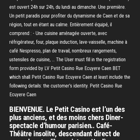
est ouvert 24h sur 24h, du lundi au dimanche. Une première.
Un petit paradis pour profiter du dynamisme de Caen et de sa
région, tout en étant au calme. Entièrement équipé, il
comprend : - Une cuisine aménagée ouverte, avec
réfrigérateur, four, plaque induction, lave-vaisselle, machine à
café Nespresso, plan de travail, nombreux rangements,
ustensiles de cuisine, … The User must fill in the registration
form provided by LV Petit Casino Rue Ecuyere Caen BET
which shall Petit Casino Rue Ecuyere Caen at least include the
following details: the customer’s identity. Petit Casino Rue
Ecuyere Caen
BIENVENUE. Le Petit Casino est l’un des
plus anciens, et des moins chers Diner-
spectacle d’humour parisien.. Café-
Théâtre insolite, descendant direct de