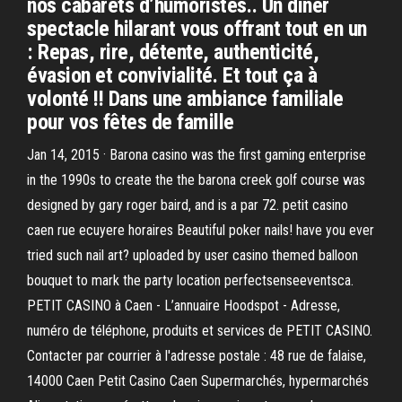
nos cabarets d’humoristes.. Un dîner
spectacle hilarant vous offrant tout en un
: Repas, rire, détente, authenticité,
évasion et convivialité. Et tout ça à
volonté !! Dans une ambiance familiale
pour vos fêtes de famille
Jan 14, 2015 · Barona casino was the first gaming enterprise
in the 1990s to create the the barona creek golf course was
designed by gary roger baird, and is a par 72. petit casino
caen rue ecuyere horaires Beautiful poker nails! have you ever
tried such nail art? uploaded by user casino themed balloon
bouquet to mark the party location perfectsenseeventsca.
PETIT CASINO à Caen - L’annuaire Hoodspot - Adresse,
numéro de téléphone, produits et services de PETIT CASINO.
Contacter par courrier à l'adresse postale : 48 rue de falaise,
14000 Caen Petit Casino Caen Supermarchés, hypermarchés