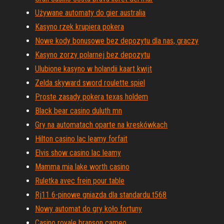
Używane automaty do gier australia
Kasyno rzek krupiera pokera
Nowe kody bonusowe bez depozytu dla nas, graczy
Kasyno zorzy polarnej bez depozytu
Ulubione kasyno w holandii kaart kwijt
Zelda skyward sword roulette spiel
Proste zasady pokera texas holdem
Black bear casino duluth mn
Gry na automatach oparte na kreskówkach
Hilton casino lac leamy forfait
Elvis show casino lac leamy
Mamma mia lake worth casino
Ruletka avec frein pour table
Rj11 6-pinowe gniazda dla standardu t568
Nowy automat do gry koło fortuny
Casino royale branson cameo