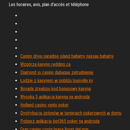
Les horaires, avis, plan d'accès et téléphone
Casino drive paradise island bahamy nassau bahamy
Wzgórza kasyno redding ca
Diamond jo casino dubuque zatrudnienie
Łodzie z kasynem w pobliżu louisville ky
Bovada zrealizuj kod bonusowy kasyna
Wysoka 5 aplikacja kasyna na androida
Holland casino venlo poker
Dystrybucja żetonów w turniejach pokerowych w domu
Pobierz aplikację bet365 poker na androida
Gran casino costa brava lloret del mar