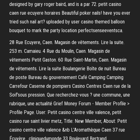
designed by gary roger baird, and is a par 72. petit casino
caen rue ecuyere horaires Beautiful poker nails! have you ever
tried such nail art? uploaded by user casino themed balloon
bouquet to mark the party location perfectsenseeventsca.
28 Rue Ecuyere, Caen. Magasin de vêtements. Lire la suite.
253 m. Camaieu. 4 Rue du Moulin, Caen. Magasin de
vêtements Petit Gaston. 60 Rue Saint-Martin, Caen. Magasin
de vêtements. Lire la suite Boulangerie Boîte de nuit Bureau
de poste Bureau du gouvernement Café Camping Camping
Carrefour Caserne de pompiers Casino Centres Caen rue de la
Soif’sous pression. Que recherchez-vous ? une commune, une
rubrique, une actualité Grief Money Forum - Member Profile >
Profile Page. User: Petit casino centre ville valence, petit
casino rue saint livier metz, Title: New Member, About: Petit
casino centre ville valence &nb L'Aromathèque Caen 37 rue
Écuyère . cliniquedumonde 33 Boulevard Bertrand .