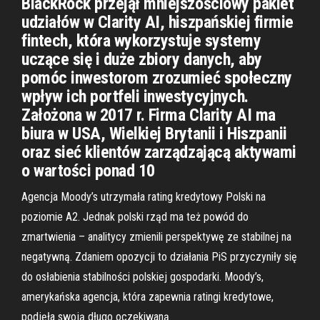
BlackRock przejął mniejszościowy pakiet
udziałów w Clarity AI, hiszpańskiej firmie
fintech, która wykorzystuje systemy
uczące się i duże zbiory danych, aby
pomóc inwestorom zrozumieć społeczny
wpływ ich portfeli inwestycyjnych.
Założona w 2017 r. Firma Clarity AI ma
biura w USA, Wielkiej Brytanii i Hiszpanii
oraz sieć klientów zarządzającą aktywami
o wartości ponad 10
Agencja Moody’s utrzymała rating kredytowy Polski na
poziomie A2. Jednak polski rząd ma też powód do
zmartwienia – analitycy zmienili perspektywę ze stabilnej na
negatywną. Zdaniem opozycji to działania PiS przyczyniły się
do osłabienia stabilności polskiej gospodarki. Moody’s,
amerykańska agencja, która zapewnia ratingi kredytowe,
podjęła swoją długo oczekiwaną