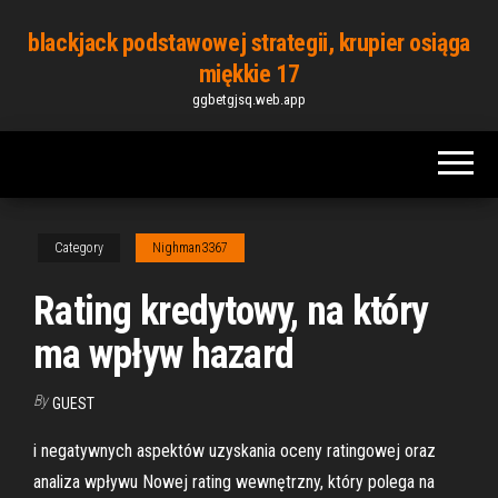
Skip
blackjack podstawowej strategii, krupier osiąga
to
miękkie 17
the
ggbetgjsq.web.app
content
Category
Nighman3367
Rating kredytowy, na który
ma wpływ hazard
By
GUEST
i negatywnych aspektów uzyskania oceny ratingowej oraz
analiza wpływu Nowej rating wewnętrzny, który polega na