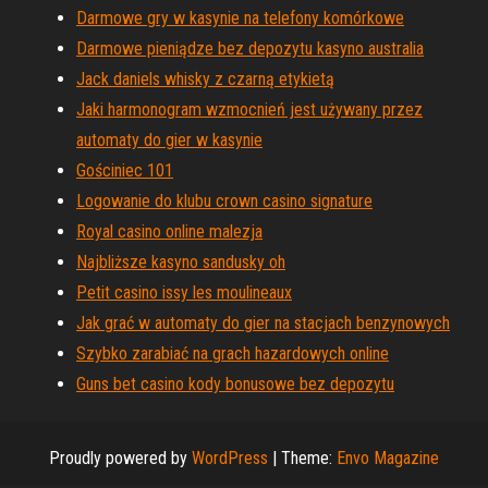
Darmowe gry w kasynie na telefony komórkowe
Darmowe pieniądze bez depozytu kasyno australia
Jack daniels whisky z czarną etykietą
Jaki harmonogram wzmocnień jest używany przez
automaty do gier w kasynie
Gościniec 101
Logowanie do klubu crown casino signature
Royal casino online malezja
Najbliższe kasyno sandusky oh
Petit casino issy les moulineaux
Jak grać w automaty do gier na stacjach benzynowych
Szybko zarabiać na grach hazardowych online
Guns bet casino kody bonusowe bez depozytu
Proudly powered by
WordPress
|
Theme:
Envo Magazine