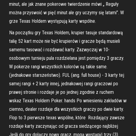
minut, ale jak znane pokerowe twierdzenie mówi „ Reguły
można przyswoić w pięć minut ale gry uczymy się latami”. W
grze Texas Holdem występują karty wspólne.
Na początku gry Texas Holdem, krupier tasuje standardową
talię 52 kart może nie być krupierów i gracze będą musieli
samemu tasować i rozdawać karty. Zazwyczaj w 10-
osobowym turnieju pula rozdzielana jest pomiędzy 3 graczy.
W pokerze rangi wszystkich kolorów są takie same.
(jednakowe starszeństwo). FUL (ang. full house) - 3 karty tej
samej rangi + 2 karty innej, jednakowej rangi graczowi po
prawej stronie i rozdaje je po jednej zgodnie z ruchem
wskaz Texas Holdem Poker. hands Po wniesieniu zakładów w
ciemno, dealer rozdaje dla wszystkich graczy po dwie karty.
Flop to 3 pierwsze texas wspólne, które Rozdający zawsze
rozdaje karty zaczynając od gracza siedzącego najbliżej
Jeśli do gry dołączy nowy gracz, mogą wystąpić trzy (3)