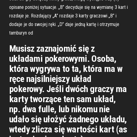
opisane poniżej sytuacje. „B” decyduje się na wymianę 3 kart i
rozdaje je. Rozdający „A” rozdaje 3 karty graczowi „B” i
dodaje je do swojej ręki. „D” daje jedną kartę i otrzymuje
tamburyn od
Musisz zaznajomić się z
układami pokerowymi. Osoba,
która wygrywa to ta, która ma w
ręce najsilniejszy układ
pokerowy. Jeśli dwóch graczy ma
karty tworzące ten sam układ,
np. dwa fulle, lub nikomu nie
udało się ułożyć żadnego układu,
wtedy zlicza się wartości kart (as