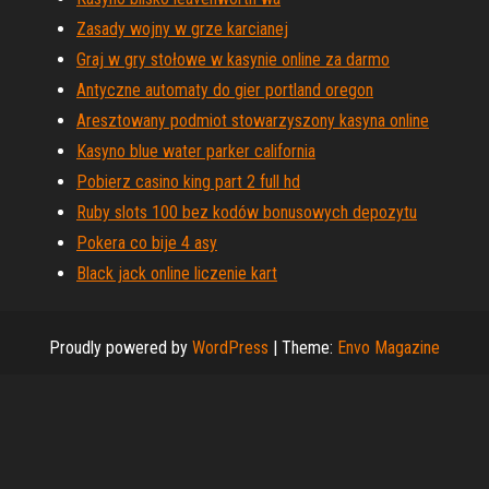
Zasady wojny w grze karcianej
Graj w gry stołowe w kasynie online za darmo
Antyczne automaty do gier portland oregon
Aresztowany podmiot stowarzyszony kasyna online
Kasyno blue water parker california
Pobierz casino king part 2 full hd
Ruby slots 100 bez kodów bonusowych depozytu
Pokera co bije 4 asy
Black jack online liczenie kart
Proudly powered by
WordPress
|
Theme:
Envo Magazine