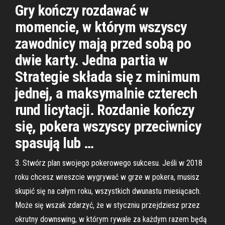
Gry kończy rozdawać w
momencie, w którym wszyscy
zawodnicy mają przed sobą po
dwie karty. Jedna partia w
Strategie składa się z minimum
jednej, a maksymalnie czterech
rund licytacji. Rozdanie kończy
się, pokera wszyscy przeciwnicy
spasują lub …
3. Stwórz plan swojego pokerowego sukcesu. Jeśli w 2018
roku chcesz wreszcie wygrywać w grze w pokera, musisz
skupić się na całym roku, wszystkich dwunastu miesiącach.
Może się wszak zdarzyć, że w styczniu przejdziesz przez
okrutny downswing, w którym rywale za każdym razem będą