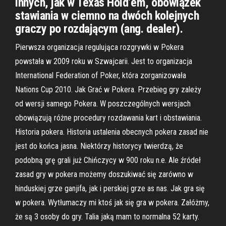
innych, jak w Texas Hold’em, obowiązek
stawiania w ciemno na dwóch kolejnych
graczy po rozdającym (ang. dealer).
Pierwsza organizacja regulująca rozgrywki w Pokera
powstała w 2009 roku w Szwajcarii. Jest to organizacja
International Federation of Poker, która zorganizowała
Nations Cup 2010. Jak Grać w Pokera. Przebieg gry zależy
od wersji samego Pokera. W poszczególnych wersjach
obowiązują różne procedury rozdawania kart i obstawiania.
Historia pokera. Historia ustalenia obecnych pokera zasad nie
jest do końca jasna. Niektórzy historycy twierdzą, że
podobną grę grali już Chińczycy w 900 roku n.e. Ale źródeł
zasad gry w pokera możemy doszukiwać się zarówno w
hinduskiej grze ganjifa, jak i perskiej grze as nas. Jak gra się
w pokera. Wytłumaczy mi ktoś jak się gra w pokera. Załóżmy,
że są 3 osoby do gry. Talia jaką mam to normalna 52 karty.