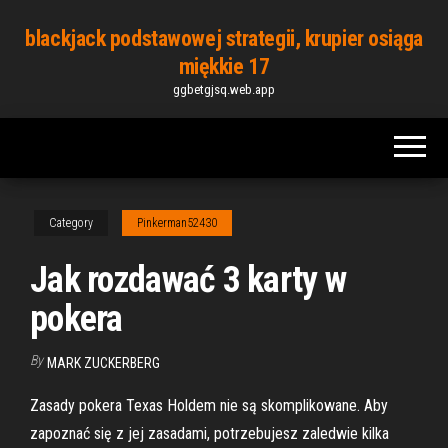
Skip
blackjack podstawowej strategii, krupier osiąga
to
miękkie 17
the
ggbetgjsq.web.app
content
Category
Pinkerman52430
Jak rozdawać 3 karty w
pokera
By
MARK ZUCKERBERG
Zasady pokera Texas Holdem nie są skomplikowane. Aby
zapoznać się z jej zasadami, potrzebujesz zaledwie kilka