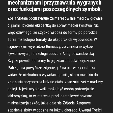
mechanizmami przyznawania wygranych
oraz funkcjami poszczególnych symboli.
Zosia Ślotała podtrzymuje zainteresowanie mediów głównie
ciążami i byciem ekspertką do spraw macierzyństwa. Nic
więc dziwnego, że szybko wróciła do formy po porodzie.
Teraz ma kolejne tematy do eksperckich wypowiedzi. W
najnowszym wywiadzie tłumaczy, że zmiana nawyków
żywieniowych, to zasługa obozu z Anną Lewandowską.
Szybki powrót do formy to jej zdaniem odwdzięczenie
Patrząc na powyższe zdjęcie, już na pierwszy rzut oka
widać, że nietrudno o wywołanie paniki, skoro manekin do
złudzenia przypomina ludzkie ciało, znaczniki zaś – markery
policji. A jeśli użytkownik może być osobą potencjalnie
lekkomyślną, to w interesie producenta leżeć powinna
minimalizacja szkód, jakie daje się Zdjęcia: Atopowe
zapalenie skóry widoczne na łokciu chorego. Uwaga! Treści