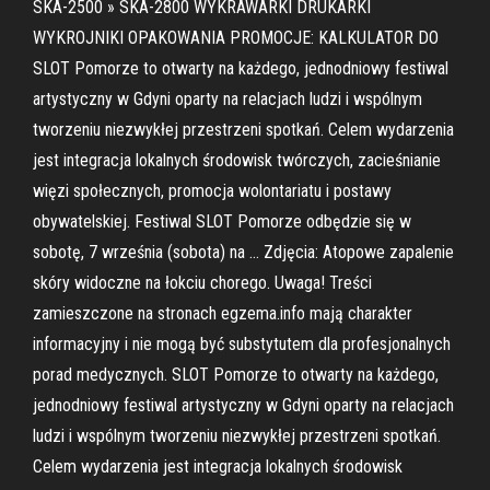
SKA-2500 » SKA-2800 WYKRAWARKI DRUKARKI
WYKROJNIKI OPAKOWANIA PROMOCJE: KALKULATOR DO
SLOT Pomorze to otwarty na każdego, jednodniowy festiwal
artystyczny w Gdyni oparty na relacjach ludzi i wspólnym
tworzeniu niezwykłej przestrzeni spotkań. Celem wydarzenia
jest integracja lokalnych środowisk twórczych, zacieśnianie
więzi społecznych, promocja wolontariatu i postawy
obywatelskiej. Festiwal SLOT Pomorze odbędzie się w
sobotę, 7 września (sobota) na … Zdjęcia: Atopowe zapalenie
skóry widoczne na łokciu chorego. Uwaga! Treści
zamieszczone na stronach egzema.info mają charakter
informacyjny i nie mogą być substytutem dla profesjonalnych
porad medycznych. SLOT Pomorze to otwarty na każdego,
jednodniowy festiwal artystyczny w Gdyni oparty na relacjach
ludzi i wspólnym tworzeniu niezwykłej przestrzeni spotkań.
Celem wydarzenia jest integracja lokalnych środowisk