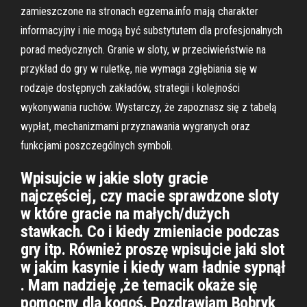
zamieszczone na stronach egzema.info mają charakter
informacyjny i nie mogą być substytutem dla profesjonalnych
porad medycznych. Granie w sloty, w przeciwieństwie na
przykład do gry w ruletkę, nie wymaga zgłębiania się w
rodzaje dostępnych zakładów, strategii i kolejności
wykonywania ruchów. Wystarczy, że zapoznasz się z tabelą
wypłat, mechanizmami przyznawania wygranych oraz
funkcjami poszczególnych symboli.
Wpisujcie w jakie sloty gracie
najczęściej, czy macie sprawdzone sloty
w które gracie na małych/dużych
stawkach. Co i kiedy zmieniacie podczas
gry itp. Również proszę wpisujcie jaki slot
w jakim kasynie i kiedy wam ładnie sypnął
. Mam nadzieję ,że temacik okaże się
pomocny dla kogoś. Pozdrawiam Bobryk