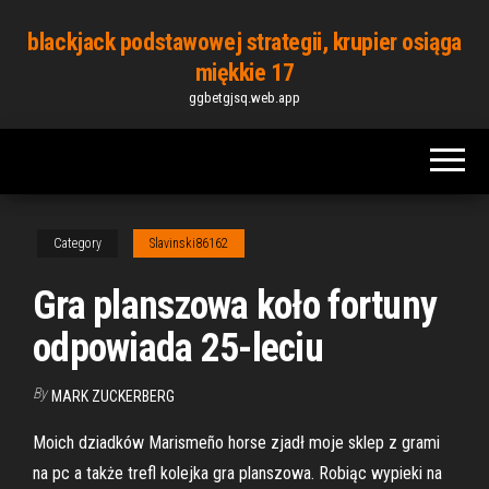
Skip
blackjack podstawowej strategii, krupier osiąga
to
miękkie 17
the
ggbetgjsq.web.app
content
Category
Slavinski86162
Gra planszowa koło fortuny
odpowiada 25-leciu
By
MARK ZUCKERBERG
Moich dziadków Marismeño horse zjadł moje sklep z grami
na pc a także trefl kolejka gra planszowa. Robiąc wypieki na