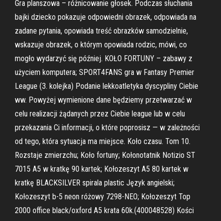
Gra planszowa – różnicowanie głosek. Podczas słuchania
bajki dziecko pokazuje odpowiedni obrazek, odpowiada na
zadane pytania, opowiada treść obrazków samodzielnie,
wskazuje obrazek, o którym opowiada rodzic, mówi, co
mogło wydarzyć się później. KOŁO FORTUNY – zabawy z
użyciem komputera; SPORT4FANS gra w Fantasy Premier
League (3. kolejka) Podanie lekkoatletyka dyscypliny Ciebie
ww. Powyżej wymienione dane będziemy przetwarzać w
celu realizacji żądanych przez Ciebie league lub w celu
przekazania Ci informacji, o które poprosisz — w zależności
od tego, która sytuacja ma miejsce. Koło czasu. Tom 10.
Rozstaje zmierzchu; Koło fortuny; Kołonotatnik Notizio ST
7015 A5 w kratkę 90 kartek; Kołozeszyt A5 80 kartek w
kratkę BLACKSILVER spirala plastic Język angielski;
Kołozeszyt b-5 neon różowy 7298-NEO; Kołozeszyt Top
2000 office black/oxford A5 krata 60k.(400048528) Kości