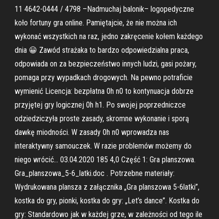
11 4642-0444 / 4798 –Nadmuchaj balonik– logopedyczne
koło fortuny gra online. Pamiętajcie, że nie można ich
wykonać wszystkich na raz, jedno zakręcenie kołem każdego
dnia 😀 Zawód strażaka to bardzo odpowiedzialna praca,
odpowiada on za bezpieczeństwo innych ludzi, gasi pożary,
pomaga przy wypadkach drogowych. Na pewno potraficie
wymienić Licencja: bezpłatna 0h n0 to kontynuacja dobrze
przyjętej gry logicznej 0h h1. Po swojej poprzedniczce
odziedziczyła proste zasady, skromne wykonanie i sporą
dawkę miodności. W zasady 0h n0 wprowadza nas
interaktywny samouczek. W razie problemów możemy do
niego wrócić… 03.04.2020 185 4,0 Część 1: Gra planszowa.
Gra_planszowa_5-6_latki.doc . Potrzebne materiały:
Wydrukowana plansza z załącznika „Gra planszowa 5-6latki”,
kostka do gry, pionki, kostka do gry: „Let’s dance”. Kostka do
gry: Standardowo jak w każdej grze, w zależności od tego ile