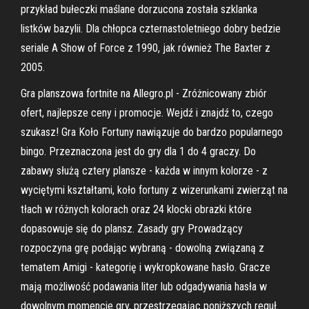
przykład bułeczki maślane dorzucona została szklanka
listków bazylii. Dla chłopca czternastoletniego dobry bedzie
seriale A Show of Force z 1990, jak również The Baxter z
2005.
Gra planszowa fortnite na Allegro.pl - Zróżnicowany zbiór
ofert, najlepsze ceny i promocje. Wejdź i znajdź to, czego
szukasz! Gra Koło Fortuny nawiązuje do bardzo popularnego
bingo. Przeznaczona jest do gry dla 1 do 4 graczy. Do
zabawy służą cztery plansze - każda w innym kolorze - z
wyciętymi kształtami, koło fortuny z wizerunkami zwierząt na
tłach w różnych kolorach oraz 24 klocki obrazki które
dopasowuje się do plansz. Zasady gry Prowadzący
rozpoczyna grę podając wybraną - dowolną związaną z
tematem Amigi - kategorię i wykropkowane hasło. Gracze
mają możliwość podawania liter lub odgadywania hasła w
dowolnym momencie gry, przestrzegając poniższych reguł.