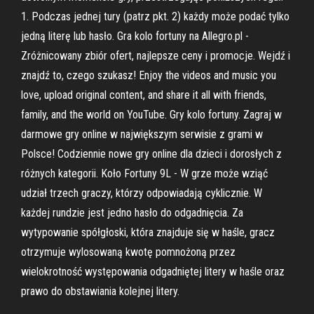
1. Podczas jednej tury (patrz pkt. 2) każdy może podać tylko
jedną literę lub hasło. Gra kolo fortuny na Allegro.pl -
Zróżnicowany zbiór ofert, najlepsze ceny i promocje. Wejdź i
znajdź to, czego szukasz! Enjoy the videos and music you
love, upload original content, and share it all with friends,
family, and the world on YouTube. Gry kolo fortuny. Zagraj w
darmowe gry online w największym serwisie z grami w
Polsce! Codziennie nowe gry online dla dzieci i dorosłych z
różnych kategorii. Koło Fortuny 9L - W grze może wziąć
udział trzech graczy, którzy odpowiadają cyklicznie. W
każdej rundzie jest jedno hasło do odgadnięcia. Za
wytypowanie spółgłoski, która znajduje się w haśle, gracz
otrzymuje wylosowaną kwotę pomnożoną przez
wielokrotność występowania odgadniętej litery w haśle oraz
prawo do obstawiania kolejnej litery.