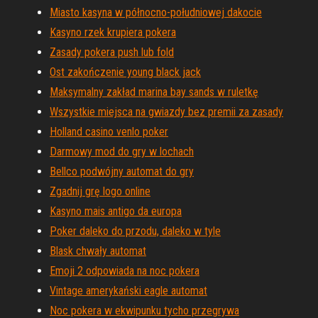
Miasto kasyna w północno-południowej dakocie
Kasyno rzek krupiera pokera
Zasady pokera push lub fold
Ost zakończenie young black jack
Maksymalny zakład marina bay sands w ruletkę
Wszystkie miejsca na gwiazdy bez premii za zasady
Holland casino venlo poker
Darmowy mod do gry w lochach
Bellco podwójny automat do gry
Zgadnij grę logo online
Kasyno mais antigo da europa
Poker daleko do przodu, daleko w tyle
Blask chwały automat
Emoji 2 odpowiada na noc pokera
Vintage amerykański eagle automat
Noc pokera w ekwipunku tycho przegrywa