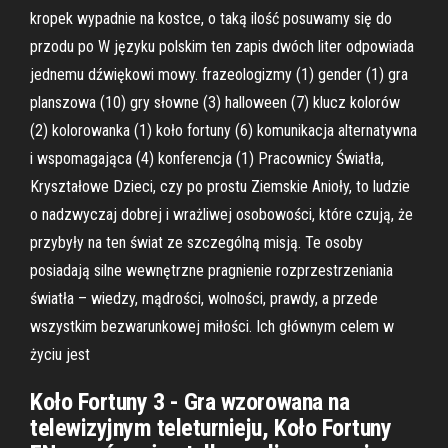
kropek wypadnie na kostce, o taką ilość posuwamy się do
przodu po W języku polskim ten zapis dwóch liter odpowiada
jednemu dźwiękowi mowy. frazeologizmy (1) gender (1) gra
planszowa (10) gry słowne (3) halloween (7) klucz kolorów
(2) kolorowanka (1) koło fortuny (6) komunikacja alternatywna
i wspomagająca (4) konferencja (1) Pracownicy Światła,
Kryształowe Dzieci, czy po prostu Ziemskie Anioły, to ludzie
o nadzwyczaj dobrej i wrażliwej osobowości, które czują, że
przybyły na ten świat ze szczególną misją. Te osoby
posiadają silne wewnętrzne pragnienie rozprzestrzeniania
światła – wiedzy, mądrości, wolności, prawdy, a przede
wszystkim bezwarunkowej miłości. Ich głównym celem w
życiu jest
Koło Fortuny 3 - Gra wzorowana na
telewizyjnym teleturnieju, Koło Fortuny