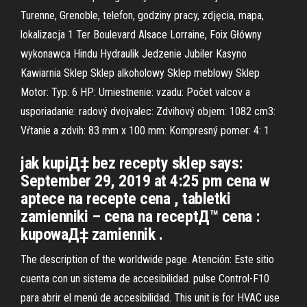
Turenne, Grenoble, telefon, godziny pracy, zdjęcia, mapa,
lokalizacja 1 Ter Boulevard Alsace Lorraine, Foix Główny
wykonawca Hindu Hydraulik Jedzenie Jubiler Kasyno
Kawiarnia Sklep Sklep alkoholowy Sklep meblowy Sklep
Motor: Typ: 6 HP: Umiestnenie: vzadu: Počet valcov a
usporiadanie: radový dvojvalec: Zdvihový objem: 1082 cm3:
Vŕtanie a zdvih: 83 mm x 100 mm: Kompresný pomer: 4: 1
jak kupiД‡ bez recepty sklep says:
September 29, 2019 at 4:25 pm cena w
aptece na recepte cena , tabletki
zamienniki – cena na receptД™ cena :
kupowaД‡ zamiennik .
The description of the worldwide page. Atención: Este sitio
cuenta con un sistema de accesibilidad. pulse Control-F10
para abrir el menú de accesibilidad. This unit is for HVAC use