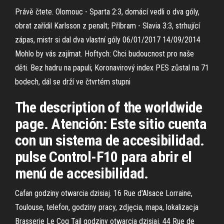
Právě čtete. Olomouc - Sparta 2:3, domácí vedli o dva góly,
obrat zařídil Karlsson z penalt; Příbram - Slavia 3:3, strhující
zápas, mistr si dal dva vlastní góly 06/01/2017 14/09/2014
Mohlo by vás zajímat. Hoftych: Chci budoucnost pro naše
děti. Bez hadru na papuli; Koronavirový index PES zůstal na 71
bodech, dál se drží ve čtvrtém stupni
The description of the worldwide
page. Atención: Este sitio cuenta
con un sistema de accesibilidad.
pulse Control-F10 para abrir el
menú de accesibilidad.
Cafan godziny otwarcia dzisiaj. 16 Rue d'Alsace Lorraine,
Toulouse, telefon, godziny pracy, zdjęcia, mapa, lokalizacja
Brasserie Le Coq Tail godziny otwarcia dzisiaj. 44 Rue de