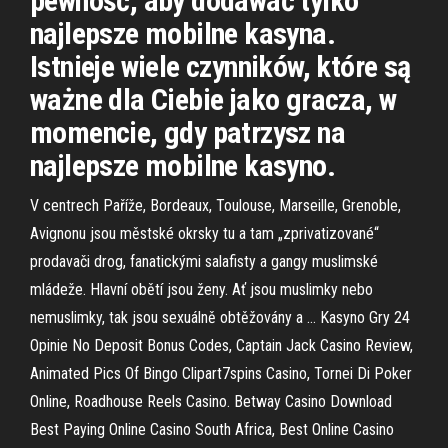
pewność, aby dodawać tylko
najlepsze mobilne kasyna.
Istnieje wiele czynników, które są
ważne dla Ciebie jako gracza, w
momencie, gdy patrzysz na
najlepsze mobilne kasyno.
V centrech Paříže, Bordeaux, Toulouse, Marseille, Grenoble,
Avignonu jsou městské okrsky tu a tam „zprivatizované“
prodavači drog, fanatickými salafisty a gangy muslimské
mládeže. Hlavní obětí jsou ženy. Ať jsou muslimky nebo
nemuslimky, tak jsou sexuálně obtěžovány a … Kasyno Gry 24
Opinie No Deposit Bonus Codes, Captain Jack Casino Review,
Animated Pics Of Bingo Clipart7spins Casino, Tornei Di Poker
Online, Roadhouse Reels Casino. Betway Casino Download
Best Paying Online Casino South Africa, Best Online Casino