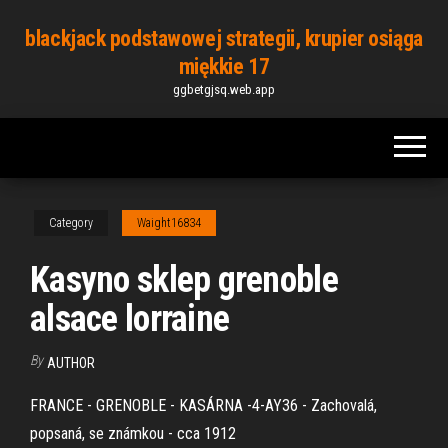
Skip
blackjack podstawowej strategii, krupier osiąga
to
miękkie 17
the
ggbetgjsq.web.app
content
Category
Waight16834
Kasyno sklep grenoble
alsace lorraine
By
AUTHOR
FRANCE - GRENOBLE - KASÁRNA -4-AY36 - Zachovalá,
popsaná, se známkou - cca 1912