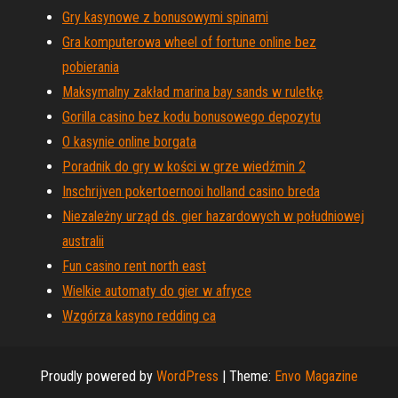
Gry kasynowe z bonusowymi spinami
Gra komputerowa wheel of fortune online bez
pobierania
Maksymalny zakład marina bay sands w ruletkę
Gorilla casino bez kodu bonusowego depozytu
O kasynie online borgata
Poradnik do gry w kości w grze wiedźmin 2
Inschrijven pokertoernooi holland casino breda
Niezależny urząd ds. gier hazardowych w południowej
australii
Fun casino rent north east
Wielkie automaty do gier w afryce
Wzgórza kasyno redding ca
Proudly powered by
WordPress
|
Theme:
Envo Magazine