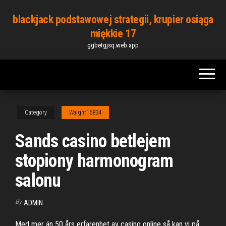
Skip
blackjack podstawowej strategii, krupier osiąga
to
miękkie 17
the
ggbetgjsq.web.app
content
Category
Waight16834
Sands casino betlejem
stopiony harmonogram
salonu
By
ADMIN
Med mer än 50 års erfarenhet av casino online så kan vi på