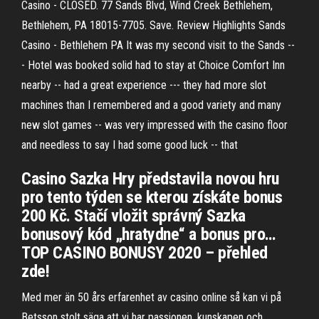
Casino - CLOSED. 77 Sands Blvd, Wind Creek Bethlehem,
Bethlehem, PA 18015-7705. Save. Review Highlights Sands
Casino - Bethlehem PA It was my second visit to the Sands --
- Hotel was booked solid had to stay at Choice Comfort Inn
nearby -- had a great experience --- they had more slot
machines than I remembered and a good variety and many
new slot games -- was very impressed with the casino floor
and needless to say I had some good luck -- that
Casino Sazka Hry představila novou hru
pro tento týden se kterou získáte bonus
200 Kč. Stačí vložit správný Sazka
bonusový kód „hratydne“ a bonus pro…
TOP CASINO BONUSY 2020 – přehled
zde!
Med mer än 50 års erfarenhet av casino online så kan vi på
Betsson stolt säga att vi har passionen, kunskapen och