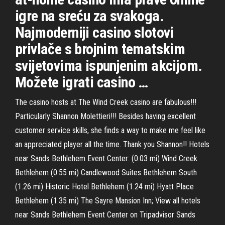
igre na sreću za svakoga.
Najmoderniji casino slotovi
privlače s brojnim tematskim
svijetovima ispunjenim akcijom.
Možete igrati casino …
The casino hosts at The Wind Creek casino are fabulous!!!
Particularly Shannon Molettieri!!! Besides having excellent
customer service skills, she finds a way to make me feel like
an appreciated player all the time. Thank you Shannon!! Hotels
near Sands Bethlehem Event Center: (0.03 mi) Wind Creek
Bethlehem (0.55 mi) Candlewood Suites Bethlehem South
(1.26 mi) Historic Hotel Bethlehem (1.24 mi) Hyatt Place
Bethlehem (1.35 mi) The Sayre Mansion Inn; View all hotels
near Sands Bethlehem Event Center on Tripadvisor Sands