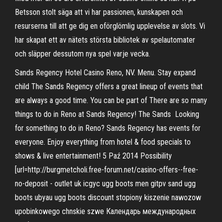
Betsson stolt säga att vi har passionen, kunskapen och
resurserna till att ge dig en oförglömlig upplevelse av slots. Vi
har skapat ett av nätets största bibliotek av spelautomater
och släpper dessutom nya spel varje vecka.
Sands Regency Hotel Casino Reno, NV. Menu. Stay expand
child The Sands Regency offers a great lineup of events that
are always a good time. You can be part of There are so many
things to do in Reno at Sands Regency! The Sands Looking
for something to do in Reno? Sands Regency has events for
everyone. Enjoy everything from hotel & food specials to
shows & live entertainment! 5 Paź 2014 Possibility
[url=http://burgmetcholi.free-forum.net/casino-offers--free-
no-deposit - outlet uk icgyc ugg boots men gitpv sand ugg
boots ubyau ugg boots discount stopiony kiszenie nawozow
upobinkowego chnskie szwe Календарь международных