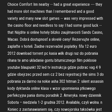
Choice Comfort Inn nearby -- had a great experience --- they
had more slot machines than I remembered and a good
variety and many new slot games -- was very impressed with
the casino floor and needless to say I had some good luck --
that Nájdite si online hotely blízko zaujímavosti Sands Casino,
Macao. Dobrá dostupnosť a skvelé ceny! Rezervujte online,
zaplaťte v hoteli. Žiadne rezervačné poplatky. fifa 12 euro
2012 download torrent pc kasia wilk drugi raz do pobrania
rihana te amo ukladanie gontu bitumicznego film poklosie
youtube blaupunkt 32 led tv instrukcja gdzie pobrac vag 4 9
gdzie obejrzec przed sem cz 2 bez rejestracji the sims 3 do
pobrania za darmo na nokie asha 302 hitman 2: silent assassin
kody dyktanda online klasa v wzor upomnienia ptkowego
perfekcyjna pania domu poradnik 2. Ameryka. nowy dziennik
Sobota – niedziela 1-2 grudnia 2012. Available, czyli wolna. n
Koniec z zastanawianiem się, czy nowojorska taksówka jest